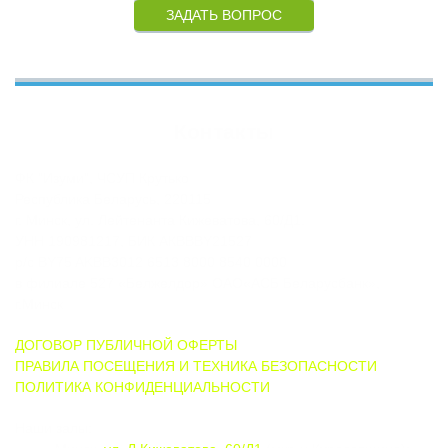
ЗАДАТЬ ВОПРОС
Контакты
ФК "Изуми", ЧСУП Крутько
Республика Беларусь, 220115
г. Минск, ул. Лейтенанта Кижеватова, 60/Д1.
УНН 190981217, БИК АКВВВY21527
р/с BY75 AKBB3012 6513 8000 8540 0000
в филиале 527 «Белжелдор» ОАО«АСБ Беларусбанк»,
г.Минск
ДОГОВОР ПУБЛИЧНОЙ ОФЕРТЫ
ПРАВИЛА ПОСЕЩЕНИЯ И ТЕХНИКА БЕЗОПАСНОСТИ
ПОЛИТИКА КОНФИДЕНЦИАЛЬНОСТИ
Наши залы: