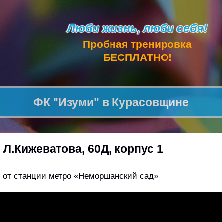
Люби жизнь, люби себя!
Пробная тренировка
БЕСПЛАТНО!
ФК "Изуми" в Курасовщине
. Л.Кижеватова, 60Д, корпус 1
и от станции метро «Неморшанский сад»